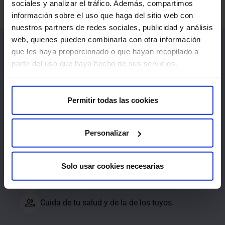
sociales y analizar el tráfico. Además, compartimos
Entrar
información sobre el uso que haga del sitio web con
nuestros partners de redes sociales, publicidad y análisis
web, quienes pueden combinarla con otra información
que les haya proporcionado o que hayan recopilado a
partir del uso que haya hecho de sus servicios.
Permitir todas las cookies
¿Aún no tienes cuenta en HM Hospitales?
Personalizar
Descarga tus informes y justificantes.
Solicita y gestiona tus citas.
Solo usar cookies necesarias
Consulta nuestros especialistas.
Cuida de tu salud y de la de los tuyos.