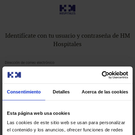
Identifícate con tu usuario y contraseña de HM
Hospitales
Dirección de correo electrónico
¿Has olvidado tu correo electrónico?
Consentimiento
Detalles
Acerca de las cookies
Contraseña
Esta página web usa cookies
¿Has olvidado tu contraseña?
Las cookies de este sitio web se usan para personalizar
el contenido y los anuncios, ofrecer funciones de redes