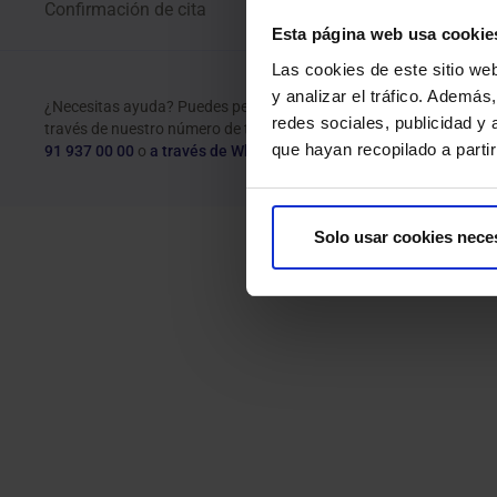
Confirmación de cita
Esta página web usa cookie
Las cookies de este sitio we
y analizar el tráfico. Ademá
¿Necesitas ayuda? Puedes pedir cita a
redes sociales, publicidad y
través de nuestro número de teléfono
que hayan recopilado a parti
91 937 00 00
o
a través de WhatsApp
Solo usar cookies nece