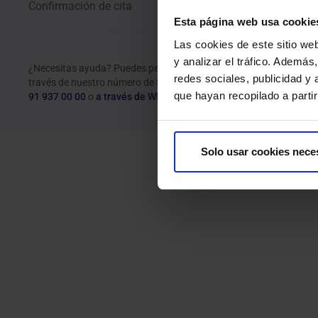
Confirmación de cita
Esta página web usa cookie
Las cookies de este sitio we
y analizar el tráfico. Ademá
¿Necesitas ayuda? Puedes pedir cita a
redes sociales, publicidad y
través de nuestro número de teléfono
que hayan recopilado a parti
91 937 00 00
o
a través de WhatsApp
Solo usar cookies nece